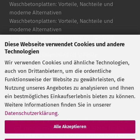
Waschbetonplatten: Vorteile, Nachteile und
moderne Alternativen
Waschbetonplatten: Vorteile, Nachteile und
moderne Alternativen
Fliesen- und Terrassentrends 2026: Natürlich,
Diese Webseite verwendet Cookies und andere
hochwertig und langlebig
Technologien
Der perfekte Bodenbelag für stilvolle
Wir verwenden Cookies und ähnliche Technologien,
Außenbereiche
auch von Drittanbietern, um die ordentliche
Travertin Fliesen richtig verlegen
Funktionsweise der Website zu gewährleisten, die
Travertin reinigen und pflegen
Nutzung unseres Angebotes zu analysieren und Ihnen
Travertin römischer Verband
ein bestmögliches Einkaufserlebnis bieten zu können.
Social Media
Weitere Informationen finden Sie in unserer
Datenschutzerklärung
.
Alle Preise verstehen sich inkl. gesetzlicher Mehrwertsteuer
Alle Akzeptieren
zzgl. Versandkosten. Streichpreise und Rabatte beziehen
sich auf die unverbindliche Preisempfehlung (UVP) des