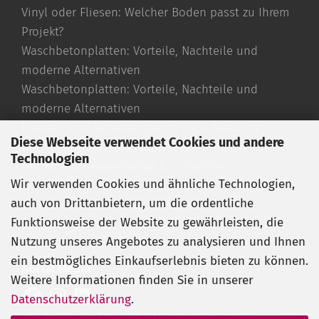
Vinyl oder Fliesen: Welcher Boden passt zu Ihrem
Projekt?
Waschbetonplatten: Vorteile, Nachteile und
moderne Alternativen
Waschbetonplatten: Vorteile, Nachteile und
moderne Alternativen
Fliesen- und Terrassentrends 2026: Natürlich,
Diese Webseite verwendet Cookies und andere
hochwertig und langlebig
Technologien
Der perfekte Bodenbelag für stilvolle
Wir verwenden Cookies und ähnliche Technologien,
Außenbereiche
auch von Drittanbietern, um die ordentliche
Travertin Fliesen richtig verlegen
Funktionsweise der Website zu gewährleisten, die
Travertin reinigen und pflegen
Nutzung unseres Angebotes zu analysieren und Ihnen
Travertin römischer Verband
ein bestmögliches Einkaufserlebnis bieten zu können.
Social Media
Weitere Informationen finden Sie in unserer
Datenschutzerklärung
.
Alle Preise verstehen sich inkl. gesetzlicher Mehrwertsteuer