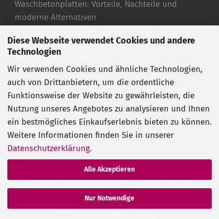
Waschbetonplatten: Vorteile, Nachteile und
moderne Alternativen
Fliesen- und Terrassentrends 2026: Natürlich,
Diese Webseite verwendet Cookies und andere
hochwertig und langlebig
Technologien
Der perfekte Bodenbelag für stilvolle
Wir verwenden Cookies und ähnliche Technologien,
Außenbereiche
auch von Drittanbietern, um die ordentliche
Travertin Fliesen richtig verlegen
Funktionsweise der Website zu gewährleisten, die
Travertin reinigen und pflegen
Nutzung unseres Angebotes zu analysieren und Ihnen
Travertin römischer Verband
ein bestmögliches Einkaufserlebnis bieten zu können.
Social Media
Weitere Informationen finden Sie in unserer
Datenschutzerklärung
.
Alle Preise verstehen sich inkl. gesetzlicher Mehrwertsteuer
Alle Akzeptieren
zzgl. Versandkosten. Streichpreise und Rabatte beziehen
sich auf die unverbindliche Preisempfehlung (UVP) des
Herstellers.
Nur Notwendige
© 2026 natursteinfliesen24.de