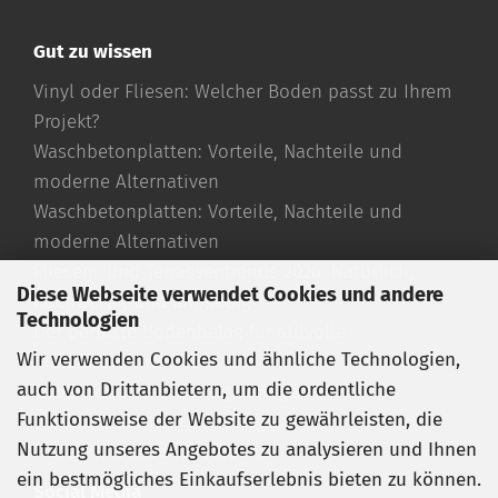
Gut zu wissen
Vinyl oder Fliesen: Welcher Boden passt zu Ihrem
Projekt?
Waschbetonplatten: Vorteile, Nachteile und
moderne Alternativen
Waschbetonplatten: Vorteile, Nachteile und
moderne Alternativen
Fliesen- und Terrassentrends 2026: Natürlich,
Diese Webseite verwendet Cookies und andere
hochwertig und langlebig
Technologien
Der perfekte Bodenbelag für stilvolle
Wir verwenden Cookies und ähnliche Technologien,
Außenbereiche
auch von Drittanbietern, um die ordentliche
Travertin Fliesen richtig verlegen
Funktionsweise der Website zu gewährleisten, die
Travertin reinigen und pflegen
Nutzung unseres Angebotes zu analysieren und Ihnen
Travertin römischer Verband
ein bestmögliches Einkaufserlebnis bieten zu können.
Social Media