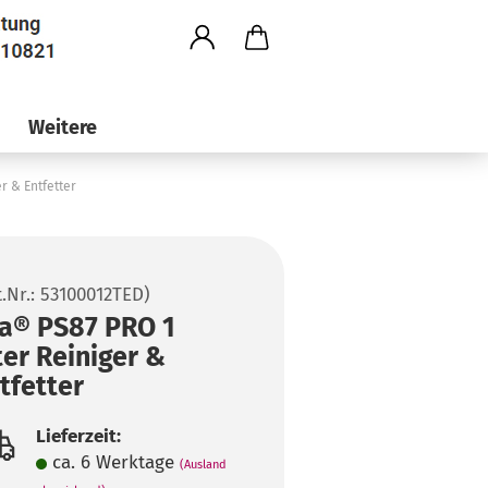
Weitere
er & Entfetter
t.Nr.:
53100012TED
)
la® PS87 PRO 1
ter Reiniger &
tfetter
Lieferzeit:
ca. 6 Werktage
(Ausland