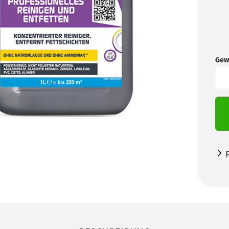
Gew
Stü