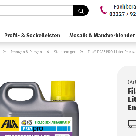
Suche...
Profil- & Sockelleisten
Mosaik & Wandverblender
»
»
»
Reinigen & Pflegen
Steinreiniger
Fila® PS87 PRO 1 Liter Reinig
(Ar
Fi
Li
En