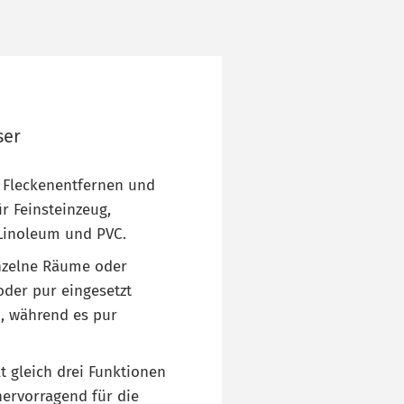
ser
n, Fleckenentfernen und
r Feinsteinzeug,
, Linoleum und PVC.
einzelne Räume oder
der pur eingesetzt
n, während es pur
lt gleich drei Funktionen
hervorragend für die