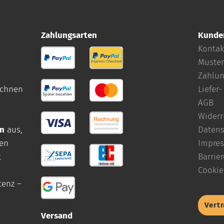
Zahlungsarten
Kunde
Kontak
Muster
Zahlun
eichnen
Liefer
AGB
Widerr
en
aus,
Datens
ren
Impre
t
Barrier
Cookie
tenz –
Vert
Versand