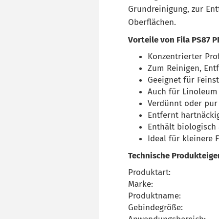
Grundreinigung, zur En
Oberflächen.
Vorteile von Fila PS87 P
Konzentrierter Pro
Zum Reinigen, Ent
Geeignet für Feins
Auch für Linoleum 
Verdünnt oder pu
Entfernt hartnäcki
Enthält biologisch
Ideal für kleinere
Technische Produkteige
Produktart:
Marke:
Produktname:
Gebindegröße: