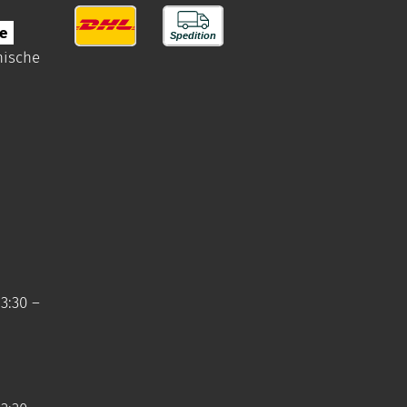
e
nische
3:30 –