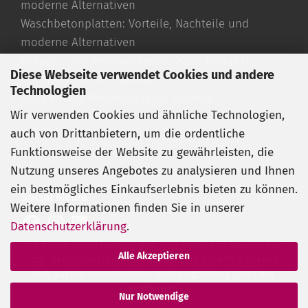
moderne Alternativen
Waschbetonplatten: Vorteile, Nachteile und
moderne Alternativen
Fliesen- und Terrassentrends 2026: Natürlich,
Diese Webseite verwendet Cookies und andere
hochwertig und langlebig
Technologien
Der perfekte Bodenbelag für stilvolle
Wir verwenden Cookies und ähnliche Technologien,
Außenbereiche
auch von Drittanbietern, um die ordentliche
Travertin Fliesen richtig verlegen
Funktionsweise der Website zu gewährleisten, die
Travertin reinigen und pflegen
Nutzung unseres Angebotes zu analysieren und Ihnen
Travertin römischer Verband
ein bestmögliches Einkaufserlebnis bieten zu können.
Social Media
Weitere Informationen finden Sie in unserer
Datenschutzerklärung
.
Alle Preise verstehen sich inkl. gesetzlicher Mehrwertsteuer
Alle Akzeptieren
zzgl. Versandkosten. Streichpreise und Rabatte beziehen
sich auf die unverbindliche Preisempfehlung (UVP) des
Herstellers.
Nur Notwendige