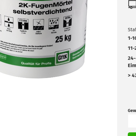
Sta
1-1
11-
24-
Eim
> 4
Gew
Eim