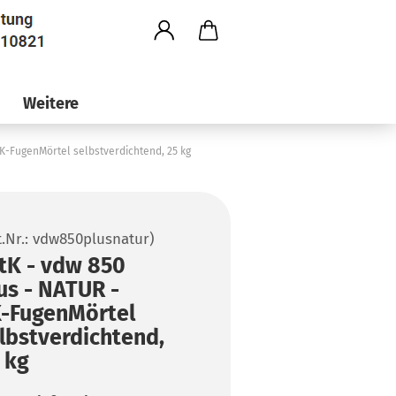
Weitere
2K-FugenMörtel selbstverdichtend, 25 kg
t.Nr.:
vdw850plusnatur
)
tK - vdw 850
us - NATUR -
-FugenMörtel
lbstverdichtend,
 kg