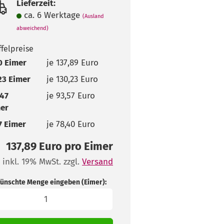
Lieferzeit:
ca. 6 Werktage
(Ausland
abweichend)
ffelpreise
0 Eimer
je 137,89 Euro
23 Eimer
je 130,23 Euro
47
je 93,57 Euro
er
7 Eimer
je 78,40 Euro
137,89 Euro pro Eimer
inkl. 19% MwSt. zzgl.
Versand
ünschte Menge eingeben (Eimer):
er