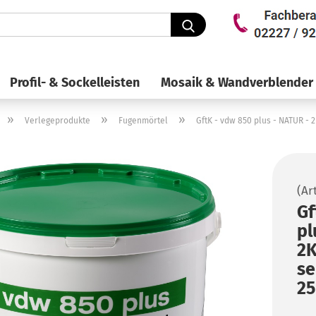
Suche...
Profil- & Sockelleisten
Mosaik & Wandverblender
»
»
»
Verlegeprodukte
Fugenmörtel
GftK - vdw 850 plus - NATUR - 
(Ar
Gf
pl
2K
se
25