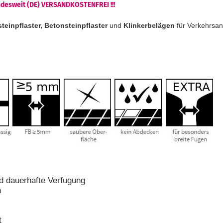
undesweit (DE) VERSANDKOSTENFREI !!!
teinpflaster, Betonsteinpflaster
und
Klinkerbelägen
für Verkehrsa
nd dauerhafte Verfugung
n
t