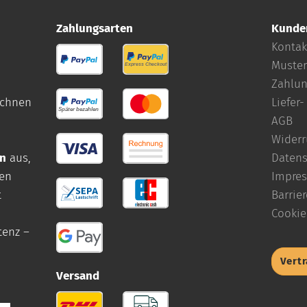
Zahlungsarten
Kunde
Kontak
Muster
Zahlun
eichnen
Liefer
AGB
Widerr
en
aus,
Datens
ren
Impre
t
Barrier
Cookie
tenz –
Vert
Versand