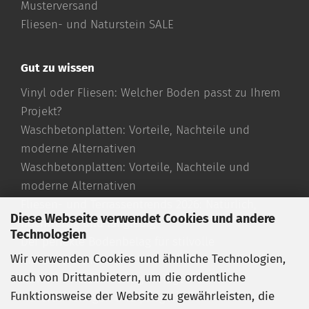
Musterversand
Fliesen- und Naturstein SALE
Gut zu wissen
Vinyl oder Fliesen: Welcher Boden passt zu Ihrem
Projekt?
Waschbetonplatten: Vorteile, Nachteile und
moderne Alternativen
Waschbetonplatten: Vorteile, Nachteile und
moderne Alternativen
Fliesen- und Terrassentrends 2026: Natürlich,
Diese Webseite verwendet Cookies und andere
hochwertig und langlebig
Technologien
Der perfekte Bodenbelag für stilvolle
Wir verwenden Cookies und ähnliche Technologien,
Außenbereiche
auch von Drittanbietern, um die ordentliche
Travertin Fliesen richtig verlegen
Funktionsweise der Website zu gewährleisten, die
Travertin reinigen und pflegen