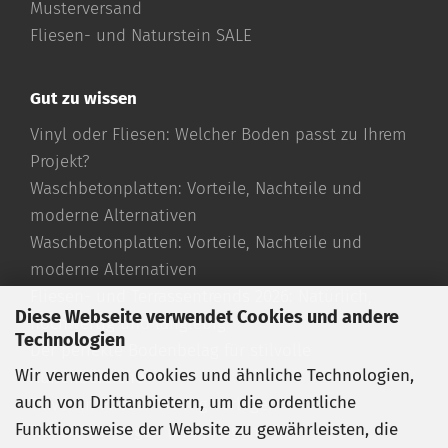
Musterversand
Fliesen- und Naturstein SALE
Gut zu wissen
Vinyl oder Fliesen: Welcher Boden passt zu Ihrem
Projekt?
Waschbetonplatten: Vorteile, Nachteile und
moderne Alternativen
Waschbetonplatten: Vorteile, Nachteile und
moderne Alternativen
Fliesen- und Terrassentrends 2026: Natürlich,
Diese Webseite verwendet Cookies und andere
hochwertig und langlebig
Technologien
Der perfekte Bodenbelag für stilvolle
Wir verwenden Cookies und ähnliche Technologien,
Außenbereiche
auch von Drittanbietern, um die ordentliche
Travertin Fliesen richtig verlegen
Funktionsweise der Website zu gewährleisten, die
Travertin reinigen und pflegen