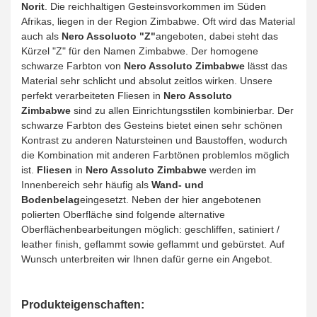
Norit
. Die reichhaltigen Gesteinsvorkommen im Süden
Afrikas, liegen in der Region Zimbabwe. Oft wird das Material
auch als
Nero Assoluoto "Z"
angeboten, dabei steht das
Kürzel "Z" für den Namen Zimbabwe. Der homogene
schwarze Farbton von
Nero Assoluto Zimbabwe
lässt das
Material sehr schlicht und absolut zeitlos wirken. Unsere
perfekt verarbeiteten Fliesen in
Nero Assoluto
Zimbabwe
sind zu allen Einrichtungsstilen kombinierbar. Der
schwarze Farbton des Gesteins bietet einen sehr schönen
Kontrast zu anderen Natursteinen und Baustoffen, wodurch
die Kombination mit anderen Farbtönen problemlos möglich
ist.
Fliesen
in
Nero Assoluto Zimbabwe
werden im
Innenbereich sehr häufig als
Wand- und
Bodenbelag
eingesetzt. Neben der hier angebotenen
polierten Oberfläche sind folgende alternative
Oberflächenbearbeitungen möglich: geschliffen, satiniert /
leather finish, geflammt sowie geflammt und gebürstet. Auf
Wunsch unterbreiten wir Ihnen dafür gerne ein Angebot.
Produkteigenschaften: