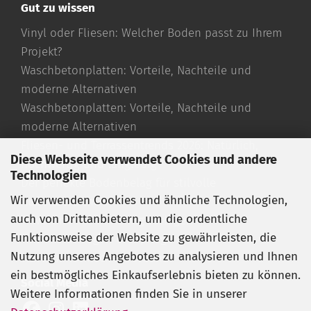
Gut zu wissen
Vinyl oder Fliesen: Welcher Boden passt zu Ihrem
Projekt?
Waschbetonplatten: Vorteile, Nachteile und
moderne Alternativen
Waschbetonplatten: Vorteile, Nachteile und
moderne Alternativen
Fliesen- und Terrassentrends 2026: Natürlich,
Diese Webseite verwendet Cookies und andere
hochwertig und langlebig
Technologien
Der perfekte Bodenbelag für stilvolle
Wir verwenden Cookies und ähnliche Technologien,
Außenbereiche
auch von Drittanbietern, um die ordentliche
Travertin Fliesen richtig verlegen
Funktionsweise der Website zu gewährleisten, die
Travertin reinigen und pflegen
Nutzung unseres Angebotes zu analysieren und Ihnen
Travertin römischer Verband
ein bestmögliches Einkaufserlebnis bieten zu können.
Social Media
Weitere Informationen finden Sie in unserer