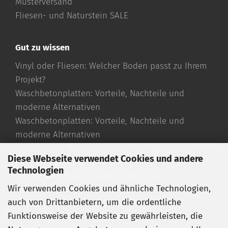
Musterversand
Fliesen- und Naturstein SALE
Gut zu wissen
Vinyl oder Fliesen: Welcher Boden passt zu Ihrem
Projekt?
Waschbetonplatten: Vorteile, Nachteile und
moderne Alternativen
Waschbetonplatten: Vorteile, Nachteile und
moderne Alternativen
Fliesen- und Terrassentrends 2026: Natürlich,
Diese Webseite verwendet Cookies und andere
hochwertig und langlebig
Technologien
Der perfekte Bodenbelag für stilvolle
Wir verwenden Cookies und ähnliche Technologien,
Außenbereiche
auch von Drittanbietern, um die ordentliche
Travertin Fliesen richtig verlegen
Funktionsweise der Website zu gewährleisten, die
Travertin reinigen und pflegen