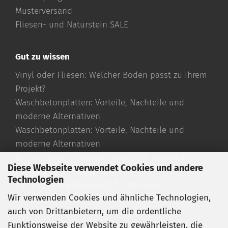
Musterversand
Fliesen- und Naturstein SALE
Gut zu wissen
Vinyl oder Fliesen: Welcher Boden passt zu Ihrem
Projekt?
Waschbetonplatten: Vorteile, Nachteile und
moderne Alternativen
Waschbetonplatten: Vorteile, Nachteile und
moderne Alternativen
Fliesen- und Terrassentrends 2026: Natürlich,
Diese Webseite verwendet Cookies und andere
hochwertig und langlebig
Technologien
Der perfekte Bodenbelag für stilvolle
Wir verwenden Cookies und ähnliche Technologien,
Außenbereiche
auch von Drittanbietern, um die ordentliche
Travertin Fliesen richtig verlegen
Funktionsweise der Website zu gewährleisten, die
Travertin reinigen und pflegen