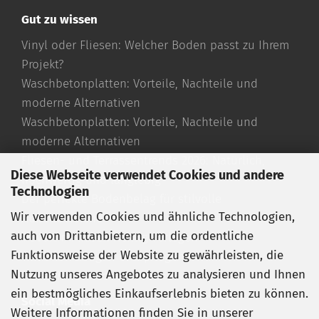
Gut zu wissen
Vinyl oder Fliesen: Welcher Boden passt zu Ihrem
Projekt?
Waschbetonplatten: Vorteile, Nachteile und
moderne Alternativen
Waschbetonplatten: Vorteile, Nachteile und
moderne Alternativen
Fliesen- und Terrassentrends 2026: Natürlich,
Diese Webseite verwendet Cookies und andere
hochwertig und langlebig
Technologien
Der perfekte Bodenbelag für stilvolle
Wir verwenden Cookies und ähnliche Technologien,
Außenbereiche
auch von Drittanbietern, um die ordentliche
Travertin Fliesen richtig verlegen
Funktionsweise der Website zu gewährleisten, die
Travertin reinigen und pflegen
Nutzung unseres Angebotes zu analysieren und Ihnen
Travertin römischer Verband
ein bestmögliches Einkaufserlebnis bieten zu können.
Social Media
Weitere Informationen finden Sie in unserer