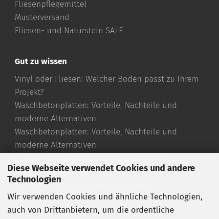
Fliesenpflegemittel
Musterversand
Fliesen- und Naturstein SALE
Gut zu wissen
Vinyl oder Fliesen: Welcher Boden passt zu Ihrem
Projekt?
Waschbetonplatten: Vorteile, Nachteile und
moderne Alternativen
Waschbetonplatten: Vorteile, Nachteile und
moderne Alternativen
Fliesen- und Terrassentrends 2026: Natürlich,
Diese Webseite verwendet Cookies und andere
hochwertig und langlebig
Technologien
Der perfekte Bodenbelag für stilvolle
Wir verwenden Cookies und ähnliche Technologien,
Außenbereiche
auch von Drittanbietern, um die ordentliche
Travertin Fliesen richtig verlegen